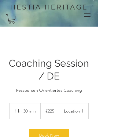
HESTIA HERITAGE
Coaching Session
/ DE
Ressourcen Orientiertes Coaching
225
euros
1 hr 30 min
1
€225
Location 1
h
3
0
m
Book Now