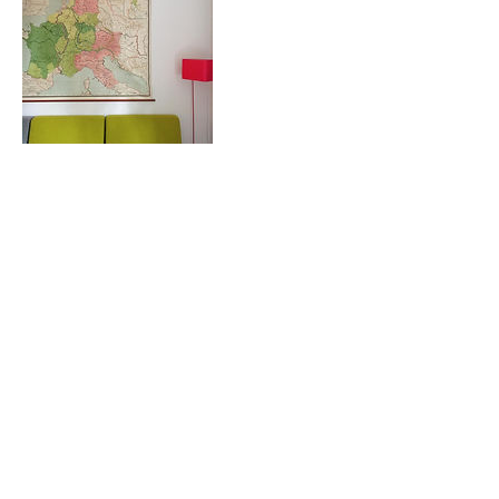
Contact Details
©2022 by Hestia Heritage & Five Senses Coaching